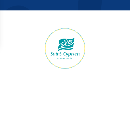
raires Mairie
Accès rapide
ert du lundi au jeudi
Démarches
h à 12h et de 13h30 à 17h30
Le maire et les élus
Je signale