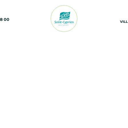
68 00
VIL