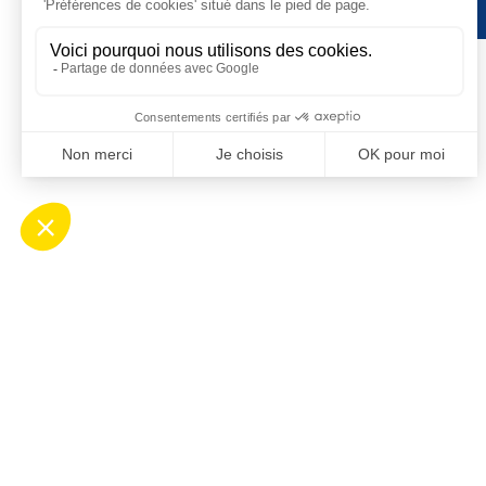
Contact
Ho
Mairie de Saint-Cyprien
Ouv
Place Desnoyer
de 8
66750 Saint-Cyprien