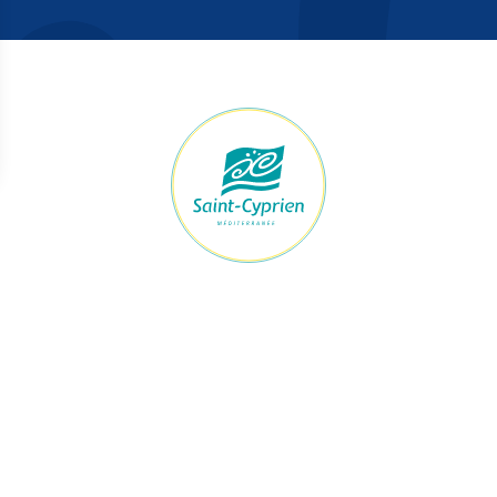
raires Mairie
Accès rapide
ert du lundi au jeudi
Démarches
h à 12h et de 13h30 à 17h30
Le maire et les élus
Je signale