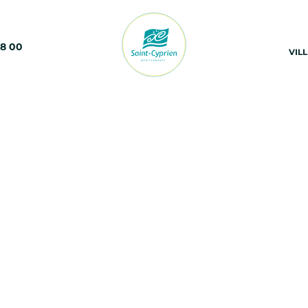
68 00
VIL