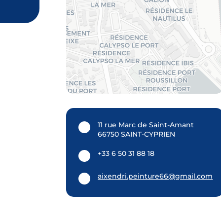
11 rue Marc de Saint-Amant
66750 SAINT-CYPRIEN
+33 6 50 31 88 18
aixendri.peinture66@gmail.com