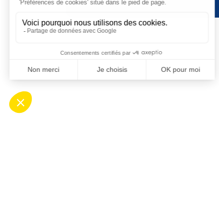
Contact
Ho
Mairie de Saint-Cyprien
Ouv
Place Desnoyer
de 8
66750 Saint-Cyprien