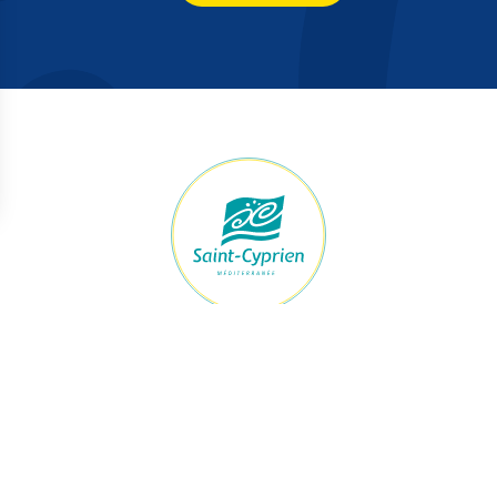
raires Mairie
Accès rapide
ert du lundi au jeudi
Démarches