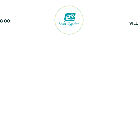
68 00
VIL