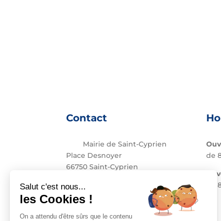
Contact
Ho
Mairie de Saint-Cyprien
Ouv
Place Desnoyer
de 8
66750 Saint-Cyprien
Le 
04 68 37 68 00
de 8
contact@stcyprien.fr