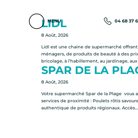
LIDL
MENU
04 68 37 
8 Août, 2026
Lidl est une chaine de supermarché offran
ménagers, de produits de beauté à des prix 
bricolage, à l’habillement, au jardinage, aux l
SPAR DE LA PLA
8 Août, 2026
Votre supermarché Spar de la Plage ️ vous a
services de proximité : Poulets rôtis savou
authentique de produits régionaux. Accès...