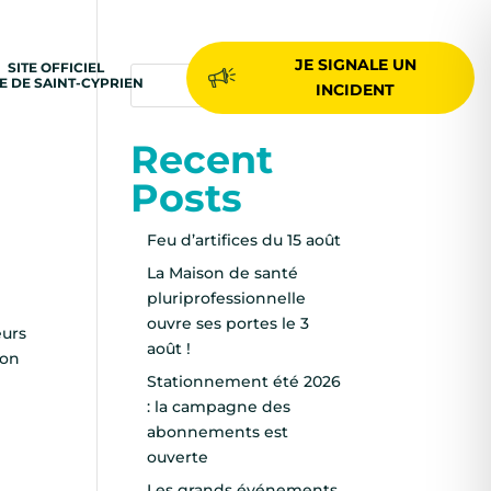
JE SIGNALE UN
SITE OFFICIEL
LE DE SAINT-CYPRIEN
Rechercher
INCIDENT
Recent
Posts
Feu d’artifices du 15 août
La Maison de santé
pluriprofessionnelle
ouvre ses portes le 3
eurs
août !
ion
Stationnement été 2026
: la campagne des
abonnements est
ouverte
Les grands événements