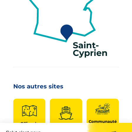
Nos autres sites
Communauté
Office de
de
Le port
tourisme
communes