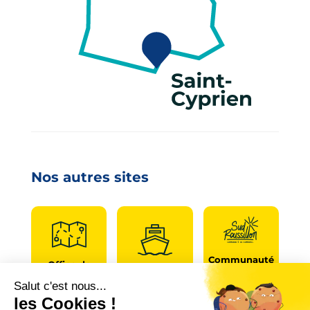
Nos autres sites
Communauté
Office de
de
Le port
tourisme
communes