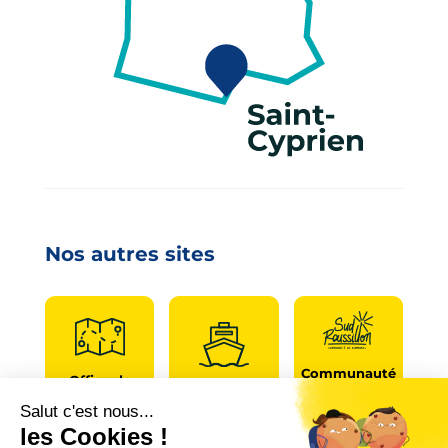
Nos autres sites
Communauté
Office de
de
Le port
tourisme
communes