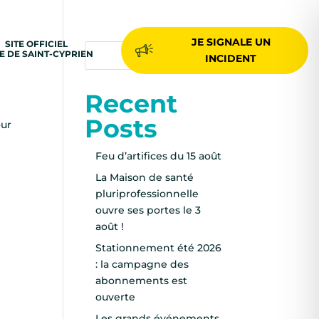
JE SIGNALE UN
SITE OFFICIEL
LE DE SAINT-CYPRIEN
Rechercher
INCIDENT
Recent
Posts
our
Feu d’artifices du 15 août
La Maison de santé
pluriprofessionnelle
ouvre ses portes le 3
août !
Stationnement été 2026
: la campagne des
abonnements est
ouverte
Les grands événements