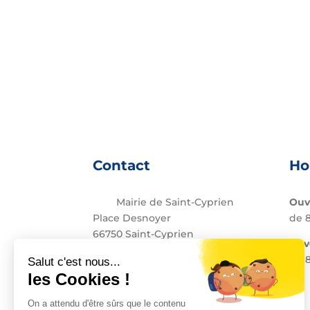
Contact
Ho
Mairie de Saint-Cyprien
Ouv
Place Desnoyer
de 8
66750 Saint-Cyprien
Le 
04 68 37 68 00
de 8
contact@stcyprien.fr