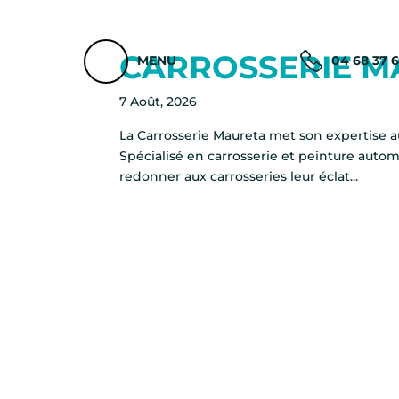
CARROSSERIE M
MENU
04 68 37 
7 Août, 2026
La Carrosserie Maureta met son expertise au
Spécialisé en carrosserie et peinture auto
redonner aux carrosseries leur éclat...