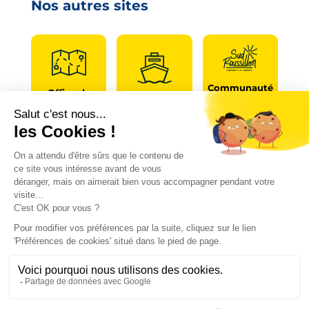
Nos autres sites
Communauté
Office de
de
Le port
tourisme
communes
Les
Grand
Camping
Collections
Stade les
Le Bosc
de Saint-
Capellans
Cyprien
Mentions légales
|
Politique de confidentialité
|
Conformité d’accessibilité