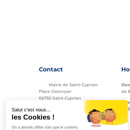
Contact
Ho
Mairie de Saint-Cyprien
Ouv
Place Desnoyer
de 8
66750 Saint-Cyprien
Le 
04 68 37 68 00
de 8
contact@stcyprien.fr