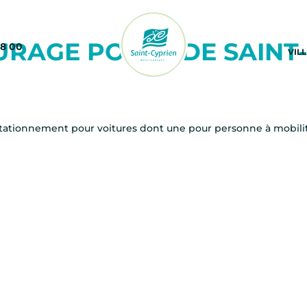
URAGE PORTE DE SAINT
68 00
VIL
 stationnement pour voitures dont une pour personne à mobili