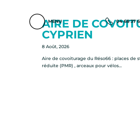
AIRE DE COVOIT
MENU
04 68 37 
CYPRIEN
8 Août, 2026
Aire de covoiturage du Réso66 : places de
réduite (PMR) , arceaux pour vélos…