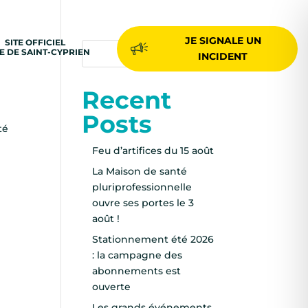
JE SIGNALE UN
SITE OFFICIEL
-
LE DE SAINT-CYPRIEN
Rechercher
INCIDENT
Recent
Posts
té
Feu d’artifices du 15 août
La Maison de santé
pluriprofessionnelle
ouvre ses portes le 3
août !
Stationnement été 2026
: la campagne des
abonnements est
ouverte
Les grands événements