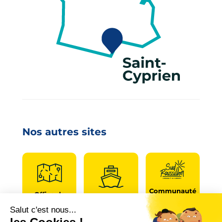
Nos autres sites
Communauté
Office de
de
Le port
tourisme
communes