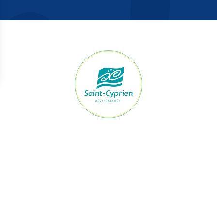
raires Mairie
Accès rapide
ert du lundi au jeudi
Démarches
h à 12h et de 13h30 à 17h30
Le maire et les élus
Je signale