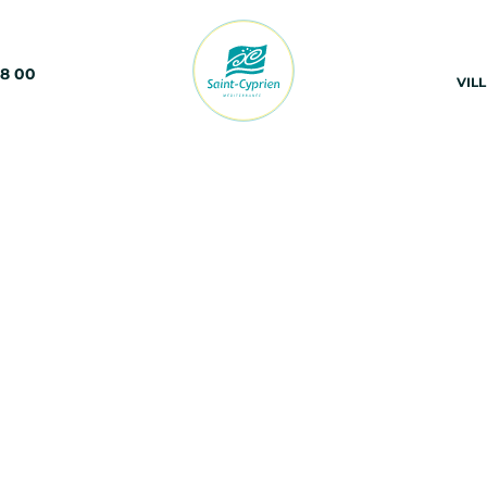
68 00
VIL