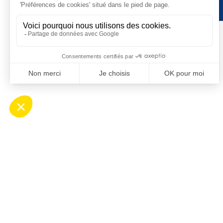
Contact
Ho
Mairie de Saint-Cyprien
Ouv
Place Desnoyer
de 8
66750 Saint-Cyprien