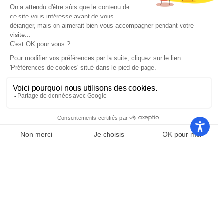
Nos autres sites
Communauté
Office de
de
Le port
tourisme
communes