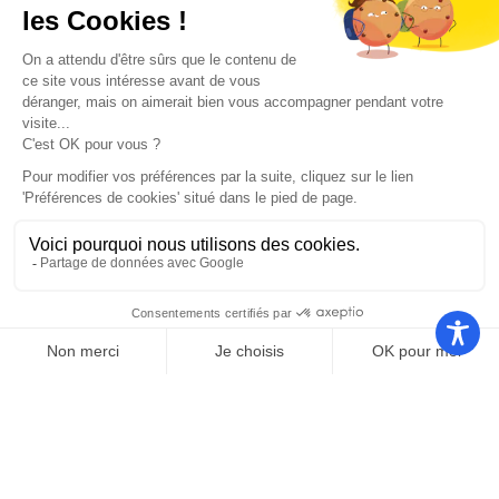
Nos autres sites
Communauté
Office de
de
Le port
tourisme
communes