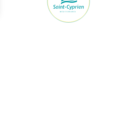
raires Mairie
Accès rapide
ert du lundi au jeudi
Démarches
h à 12h et de 13h30 à 17h30
Le maire et les élus
Je signale
vendredi
Urbanisme
h à 12h et de 13h à 16h
Enfance & Jeunesse