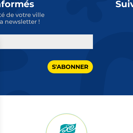
nformés
Sui
té de votre ville
a newsletter !
S'ABONNER