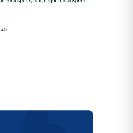
all, multisports, foot, cirque, beachsports,
e.fr