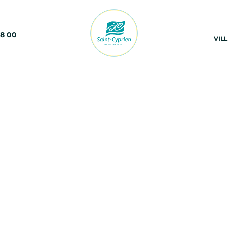
68 00
VIL