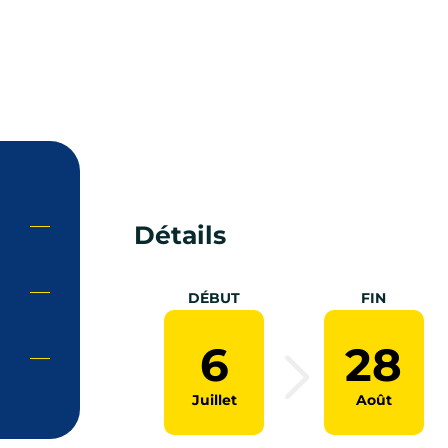
Détails
DÉBUT
FIN
6
28
Juillet
Août