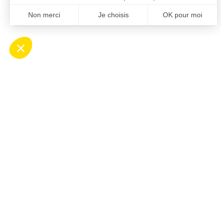
Contact
Ho
Mairie de Saint-Cyprien
Ouv
Place Desnoyer
de 8
66750 Saint-Cyprien
Le 
04 68 37 68 00
de 8
contact@stcyprien.fr