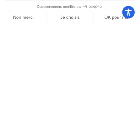
Nos autres sites
Communauté
Office de
de
Le port
tourisme
communes
Les
Grand
Camping
Collections
Stade les
Le Bosc
de Saint-
Capellans
Cyprien