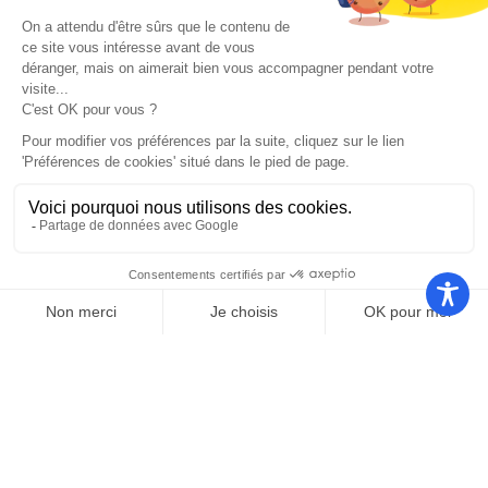
Nos autres sites
Communauté
Office de
de
Le port
tourisme
communes