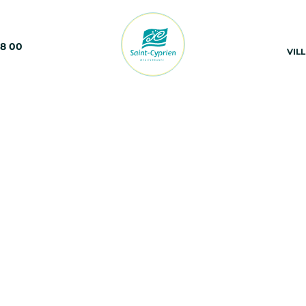
68 00
VIL