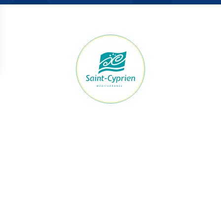
raires Mairie
Accès rapide
ert du lundi au jeudi
Démarches
h à 12h et de 13h30 à 17h30
Le maire et les élus
Je signale
vendredi
Urbanisme
h à 12h et de 13h à 16h