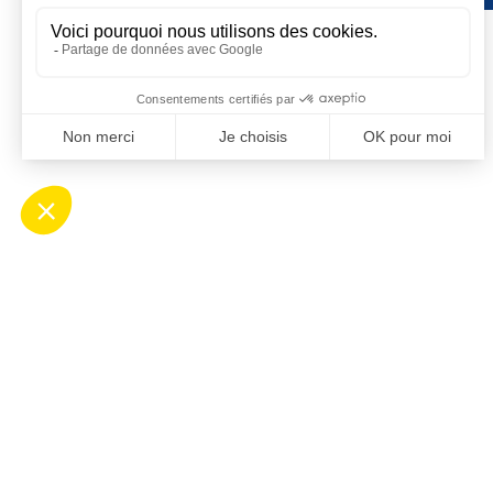
Contact
Ho
Mairie de Saint-Cyprien
Ouv
Place Desnoyer
de 8
66750 Saint-Cyprien
Le 
04 68 37 68 00
de 8