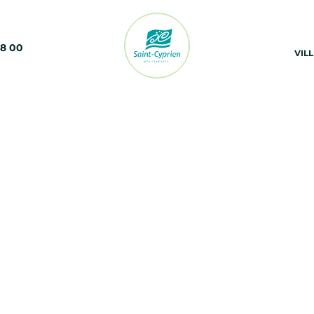
68 00
VIL