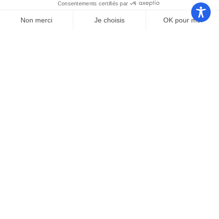
Communauté
Office de
de
Le port
tourisme
communes
Les
Grand
Camping
Collections
Stade les
Le Bosc
de Saint-
Capellans
Cyprien
Mentions légales
|
Politique de confidentialité
|
Conformité d’accessibilité
Copyright © 2025 – par
Emmaluc
Communication