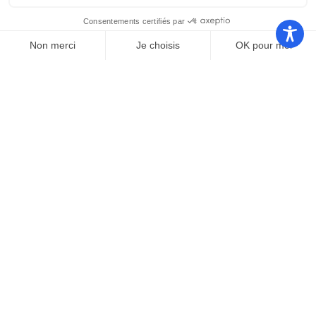
Nos autres sites
Communauté
Office de
de
Le port
tourisme
communes
Les
Grand
Camping
Collections
Stade les
Le Bosc
de Saint-
Capellans
Cyprien
Mentions légales
|
Politique de confidentialité
|
Conformité d’accessibilité
Copyright © 2025 – par
Emmaluc