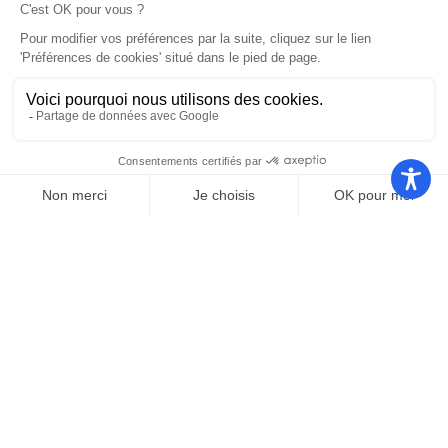
Nos autres sites
Communauté
Office de
de
Le port
tourisme
communes
Les
Grand
Camping
Collections
Stade les
Le Bosc