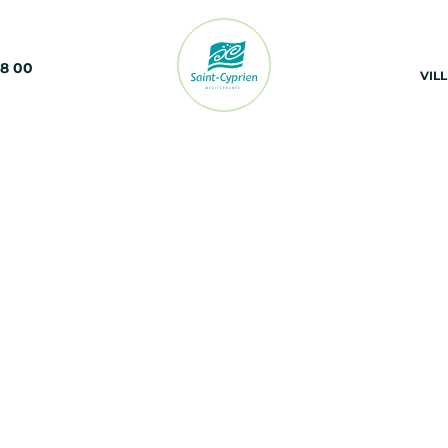
68 00
VIL