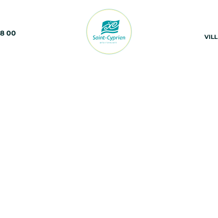
68 00
VIL