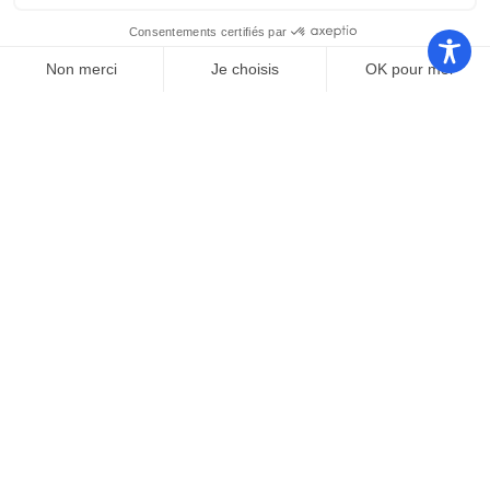
Communauté
Office de
de
Le port
tourisme
communes
Les
Grand
Camping
Collections
Stade les
Le Bosc
de Saint-
Capellans
Cyprien
Mentions légales
|
Politique de confidentialité
|
Conformité d’accessibilité
Copyright © 2025 – par
Emmaluc