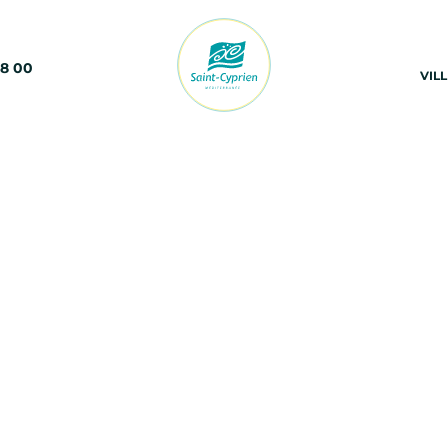
68 00
VIL