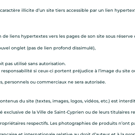
caractère illicite d’un site tiers accessible par un lien hyperte
on de liens hypertextes vers les pages de son site sous réserve 
uvel onglet (pas de lien profond dissimulé),
oit pas utilisé sans autorisation.
responsabilité si ceux-ci portent préjudice à l’image du site ou
vés, personnels ou commerciaux ne sera autorisée.
ntenus du site (textes, images, logos, vidéos, etc.) est interdi
é exclusive de la Ville de Saint-Cyprien ou de leurs titulaires re
opriétaires respectifs. Les photographies de produits n’ont pa
rançaise et internationale relative au droit d’auteur et à la prop