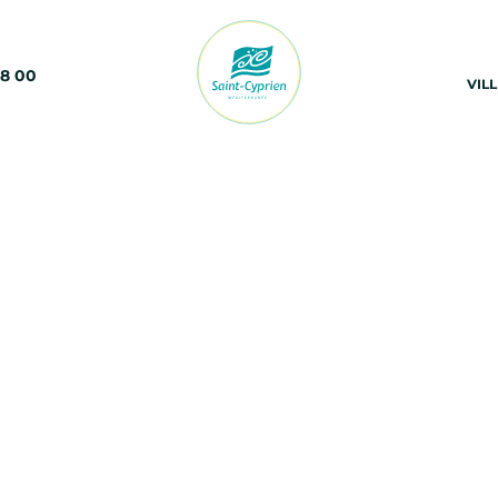
68 00
VIL