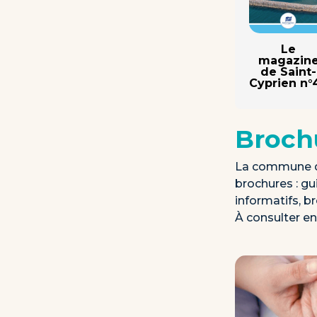
Le
magazin
de Saint-
Cyprien n°
Broch
La commune de
brochures : g
informatifs, b
À consulter en 